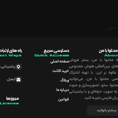
 محتوا با من
دسترسی سریع
راه های ارتبا
act Ways
Quick Access
Abou
ه محتوا با من، بستر فروش
صفحه اصلی
‌های بین‌‌المللی هوش مصنوعی
پشتیبانی 
خرید اکانت
لاوه بر این، با تهیه اشتراک
صی محتوا با من، می‌توانید
ایمیل
وبلاگ
محتوا، سئو، تصویرسازی و صوت
درباره ما
 به صورت حرفه‌ای و با پشتیبانی
مجوزها
قوانین
License
بیشتر بخوانید