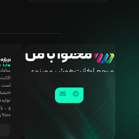
درباره
t Us
سامان
اکانت
است. ع
اختصا
تولید
و … را
100% زبان فارسی تجربه کنید.