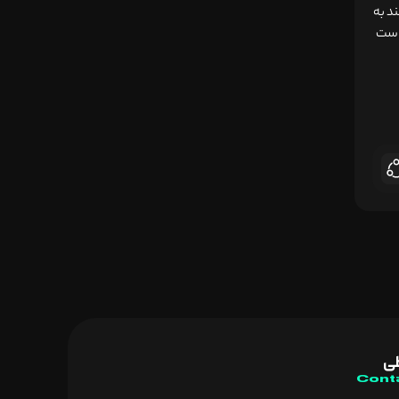
مند به
واست
طی
Cont