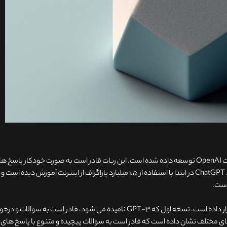
ربات ChatGPT یک روش هوش مصنوعی است که توسط شرکت OpenAI توسعه داده شده است. این ربات قادر است به صورت خودکار پاسخ 
منطقی و معقول به سوالات و درخواست های کاربران ارائه دهد. ChatGPT در ابتدا با استفاده از ۱.۵ میلیارد پاراگراف از اینترنت آموزش دید
 است.
در حال حاضر OpenAI دو نسخه از ChatGPT در اختیار کاربران قرار داده است. نسخه اول که GPT-3 نامیده می شود، قادر است به سوا
ن نسخه در تست های مختلف نشان داده است که قادر است به سوالات پیچیده و متنوع با پاسخ های